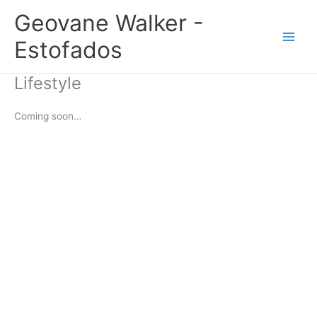
Ir
Geovane Walker -
para
o
Estofados
conteúdo
Lifestyle
Coming soon…