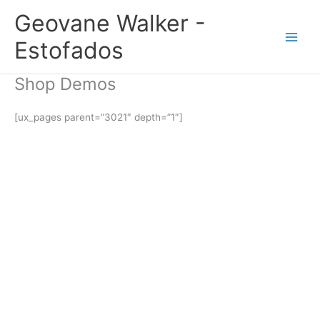
Ir
Geovane Walker -
para
o
Estofados
conteúdo
Shop Demos
[ux_pages parent=”3021″ depth=”1″]