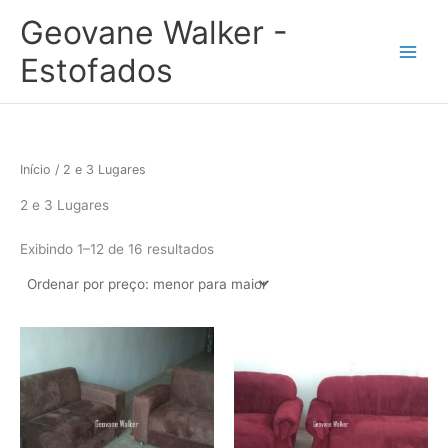
Classificado
Ir
por
Geovane Walker -
preço:
para
baixo
o
para
Estofados
alto
conteúdo
Início
/ 2 e 3 Lugares
2 e 3 Lugares
Exibindo 1–12 de 16 resultados