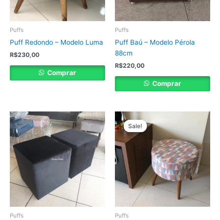
Puffs
Puffs
Puff Redondo – Modelo Luma
Puff Baú – Modelo Pérola
88cm
R$
230,00
R$
220,00
Comprar
Comprar
O
O
preço
preço
Sale!
Sale!
original
atual
era:
é:
R$230,00.
R$190,00.
Puffs
Puffs