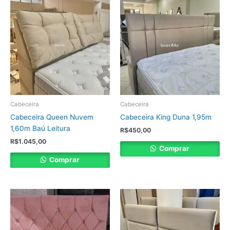
Cabeceira
Cabeceira
Cabeceira Queen Nuvem
Cabeceira King Duna 1,95m
1,60m Baú Leitura
R$
450,00
R$
1.045,00
Comprar
Comprar