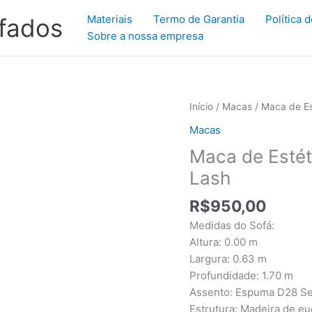
Materiais
Termo de Garantia
Política 
ofados
Sobre a nossa empresa
Maca
Início
/
Macas
/ Maca de Es
de
Macas
Estética
Maca de Estét
para
Massagem
Lash
Cílios
R$
950,00
Fixa
Lash
Medidas do Sofá:
quantidade
Altura: 0.00 m
Largura: 0.63 m
Profundidade: 1.70 m
Assento: Espuma D28 Se
Estrutura: Madeira de eu