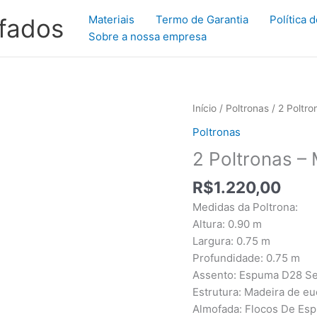
Materiais
Termo de Garantia
Política 
ofados
Sobre a nossa empresa
2
Início
/
Poltronas
/ 2 Poltr
Poltronas
Poltronas
–
2 Poltronas –
Modelo
Sonata
R$
1.220,00
quantidade
Medidas da Poltrona:
Altura: 0.90 m
Largura: 0.75 m
Profundidade: 0.75 m
Assento: Espuma D28 Se
Estrutura: Madeira de eu
Almofada: Flocos De Es