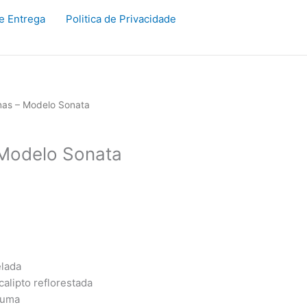
de Entrega
Politica de Privacidade
onas – Modelo Sonata
 Modelo Sonata
lada
calipto reflorestada
puma