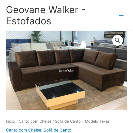
Ir
Geovane Walker -
para
o
Estofados
conteúdo
Sofá
de
Canto
-
Modelo
Texas
quantidade
Início
/
Canto com Cheise
/ Sofá de Canto – Modelo Texas
Canto com Cheise
,
Sofá de Canto